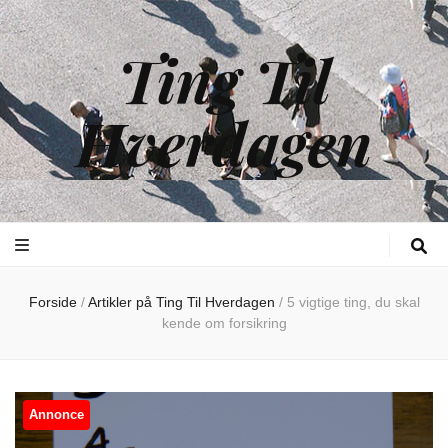
Ting Til
Hverdagen
Forside
/
Artikler på Ting Til Hverdagen
/
5 vigtige ting, du skal
kende om forsikring
Annonce