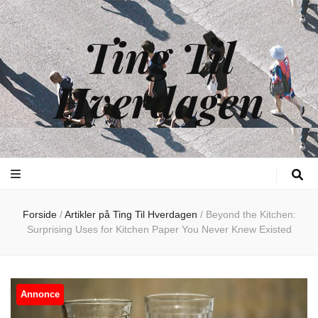
Ting Til
Hverdagen
Forside
/
Artikler på Ting Til Hverdagen
/
Beyond the Kitchen:
Surprising Uses for Kitchen Paper You Never Knew Existed
Annonce