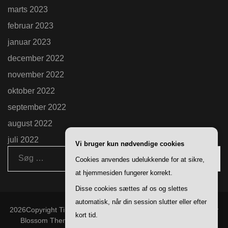
marts 2023
februar 2023
januar 2023
december 2022
november 2022
oktober 2022
september 2022
august 2022
juli 2022
Vi bruger kun nødvendige cookies
Søg
Cookies anvendes udelukkende for at sikre,
efter:
at hjemmesiden fungerer korrekt.
Disse cookies sættes af os og slettes
automatisk, når din session slutter eller efter
2026Copyright
Ting Til Hverdagen
.
Blossom Chic | Developed By
kort tid.
Blossom Themes
. Powered by
WordPress
.
Privatlivspolitik