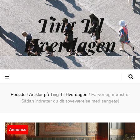
Ting Til
Hverdagen
Forside
/
Artikler på Ting Til Hverdagen
/
Farver og mønstre:
Sådan indretter du dit soveværelse med sengetøj
Annonce