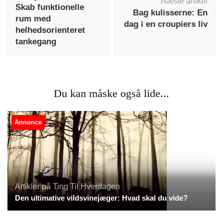
Næste artikel
Skab funktionelle
Bag kulisserne: En
rum med
dag i en croupiers liv
helhedsorienteret
tankegang
Du kan måske også lide...
Annonce
Artikler på Ting Til Hverdagen
Den ultimative vildsvinejæger: Hvad skal du vide?