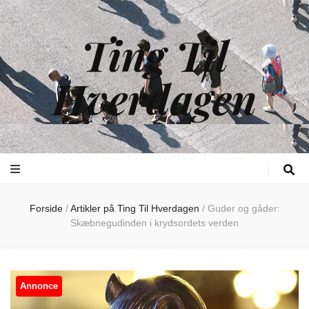
Ting Til
Hverdagen
Forside
/
Artikler på Ting Til Hverdagen
/
Guder og gåder:
Skæbnegudinden i krydsordets verden
Annonce