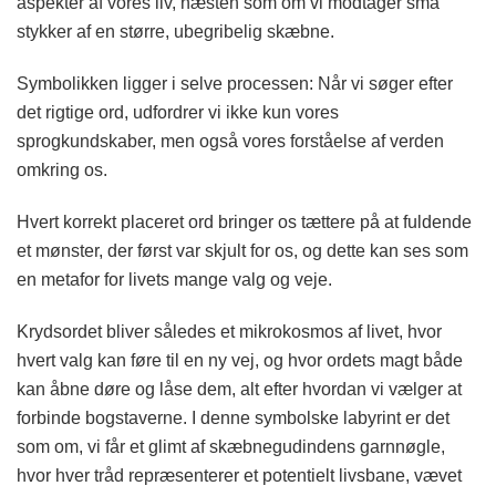
aspekter af vores liv, næsten som om vi modtager små
stykker af en større, ubegribelig skæbne.
Symbolikken ligger i selve processen: Når vi søger efter
det rigtige ord, udfordrer vi ikke kun vores
sprogkundskaber, men også vores forståelse af verden
omkring os.
Hvert korrekt placeret ord bringer os tættere på at fuldende
et mønster, der først var skjult for os, og dette kan ses som
en metafor for livets mange valg og veje.
Krydsordet bliver således et mikrokosmos af livet, hvor
hvert valg kan føre til en ny vej, og hvor ordets magt både
kan åbne døre og låse dem, alt efter hvordan vi vælger at
forbinde bogstaverne. I denne symbolske labyrint er det
som om, vi får et glimt af skæbnegudindens garnnøgle,
hvor hver tråd repræsenterer et potentielt livsbane, vævet