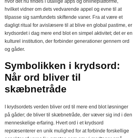
hvor det nu findes i utallige apps og onlineplatforme,
hvilket vidner om dets vedvarende appel og evne til at
tilpasse sig samfundets skiftende vaner. Fra at være et
dagligt ritual for avislæsere til at blive en global pastime, er
krydsordet i dag mere end blot en simpel aktivitet; det er en
kulturel institution, der forbinder generationer gennem ord
og gåder.
Symbolikken i krydsord:
Når ord bliver til
skæbnetråde
I krydsordets verden bliver ord til mere end blot løsninger
på gåder; de bliver til skæbnetråde, der væver sig ind i den
menneskelige erfaring. Hvert ord i et krydsord
repræsenterer en unik mulighed for at forbinde forskellige