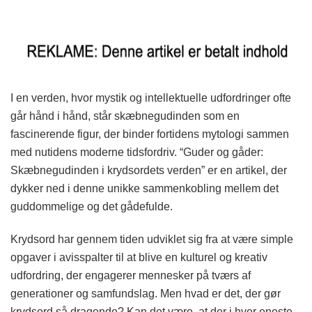
I en verden, hvor mystik og intellektuelle udfordringer ofte
går hånd i hånd, står skæbnegudinden som en
fascinerende figur, der binder fortidens mytologi sammen
med nutidens moderne tidsfordriv. “Guder og gåder:
Skæbnegudinden i krydsordets verden” er en artikel, der
dykker ned i denne unikke sammenkobling mellem det
guddommelige og det gådefulde.
Krydsord har gennem tiden udviklet sig fra at være simple
opgaver i avisspalter til at blive en kulturel og kreativ
udfordring, der engagerer mennesker på tværs af
generationer og samfundslag. Men hvad er det, der gør
krydsord så dragende? Kan det være, at der i hver eneste