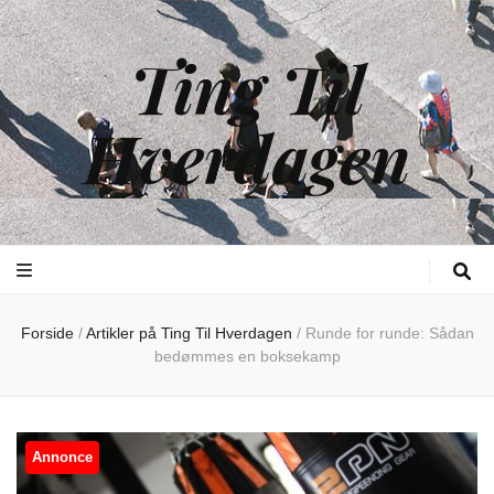
Ting Til
Hverdagen
Forside
/
Artikler på Ting Til Hverdagen
/
Runde for runde: Sådan
bedømmes en boksekamp
Annonce