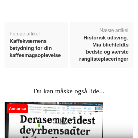
Indlægsnavigation
Næste artikel
Forrige artikel
Historisk udsving:
Kaffekværnens
Mia blichfeldts
betydning for din
bedste og værste
kaffesmagsoplevelse
ranglisteplaceringer
Du kan måske også lide...
Annonce