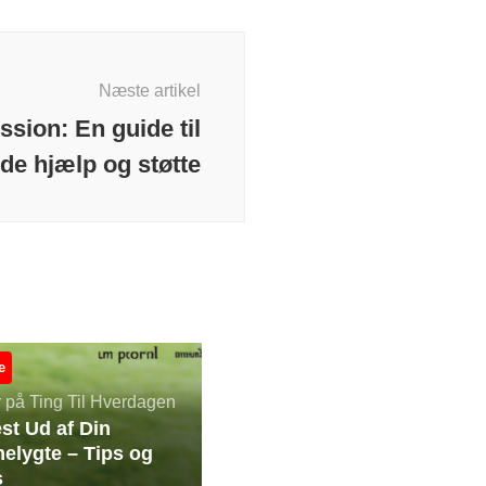
Næste artikel
ssion: En guide til
nde hjælp og støtte
e
er på Ting Til Hverdagen
st Ud af Din
lygte – Tips og
s