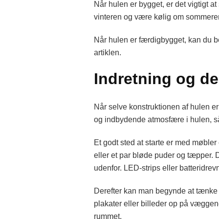
Når hulen er bygget, er det vigtigt a
vinteren og være kølig om sommeren.
Når hulen er færdigbygget, kan du be
artiklen.
Indretning og de
Når selve konstruktionen af hulen er 
og indbydende atmosfære i hulen, så de
Et godt sted at starte er med møbler
eller et par bløde puder og tæpper. D
udenfor. LED-strips eller batteridrev
Derefter kan man begynde at tænke p
plakater eller billeder op på væggene
rummet.