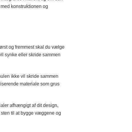
de med konstruktionen og
 Først og fremmest skal du vælge
e vil synke eller skride sammen
 hulen ikke vil skride sammen
biliserende materiale som grus
ler afhængigt af dit design,
er sten til at bygge væggene og