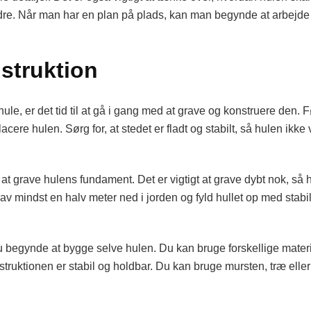
e aldre. Når man har en plan på plads, kan man begynde at arbej
struktion
hule, er det tid til at gå i gang med at grave og konstruere den.
placere hulen. Sørg for, at stedet er fladt og stabilt, så hulen ikk
 at grave hulens fundament. Det er vigtigt at grave dybt nok, så
 Grav mindst en halv meter ned i jorden og fyld hullet op med sta
 begynde at bygge selve hulen. Du kan bruge forskellige materia
onstruktionen er stabil og holdbar. Du kan bruge mursten, træ ell