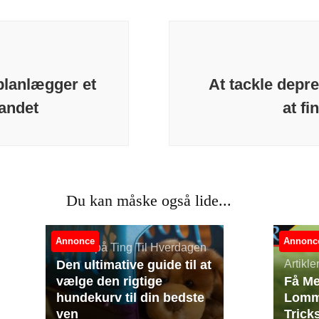
lanlægger et
At tackle depre
landet
at fi
Du kan måske også lide...
Annonce
Annonc
Artikler på Ting Til Hverdagen
Den ultimative guide til at
Artikl
vælge den rigtige
Få Me
hundekurv til din bedste
Lomme
ven
Trick