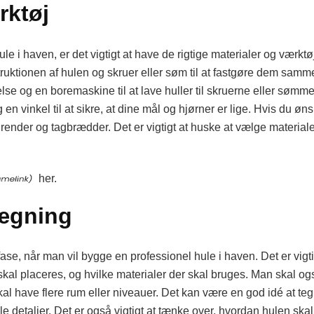
rktøj
e i haven, er det vigtigt at have de rigtige materialer og værktøj
truktionen af hulen og skruer eller søm til at fastgøre dem samm
else og en boremaskine til at lave huller til skruerne eller søm
n vinkel til at sikre, at dine mål og hjørner er lige. Hvis du øn
render og tagbrædder. Det er vigtigt at huske at vælge materiale
her.
lægning
ase, når man vil bygge en professionel hule i haven. Det er vigti
skal placeres, og hvilke materialer der skal bruges. Man skal og
al have flere rum eller niveauer. Det kan være en god idé at tegn
le detaljer. Det er også vigtigt at tænke over, hvordan hulen ska