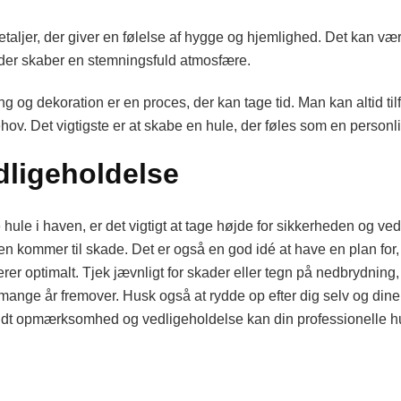
taljer, der giver en følelse af hygge og hjemlighed. Det kan vær
, der skaber en stemningsfuld atmosfære.
ing og dekoration er en proces, der kan tage tid. Man kan altid til
ov. Det vigtigste er at skabe en hule, der føles som en personl
dligeholdelse
hule i haven, er det vigtigt at tage højde for sikkerheden og ve
ngen kommer til skade. Det er også en god idé at have en plan for
erer optimalt. Tjek jævnligt for skader eller tegn på nedbrydning,
mange år fremover. Husk også at rydde op efter dig selv og dine 
lidt opmærksomhed og vedligeholdelse kan din professionelle hul