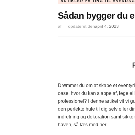
ARTIKLER PÅ TING TIL HVERDA
Sådan bygger du en
af
opdateret den
april 4, 2023
Drømmer du om at skabe et eventyrlig
oase, hvor du kan slappe af, lege el
professionel? I denne artikel vil vi g
den perfekte hule til dig selv eller 
indretning og dekoration samt sikker
haven, så læs med her!