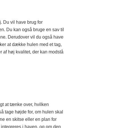
. Du vil have brug for
en. Du kan også bruge en sav til
mene. Derudover vil du også have
sker at dække hulen med et tag,
r af høj kvalitet, der kan modstå
gt at tænke over, hvilken
så tage højde for, om hulen skal
e en skitse eller en plan for
l integreres i haven, og om den