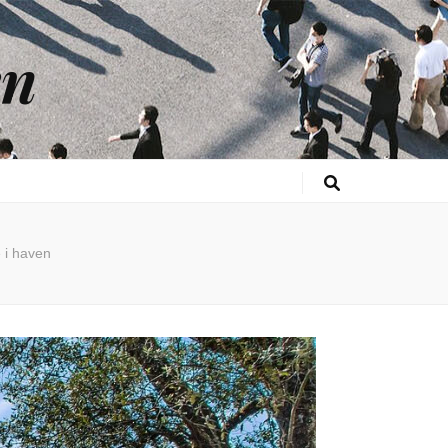
en
 i haven