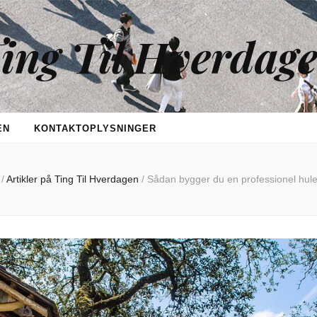
ing Til Hverdag
EN
KONTAKTOPLYSNINGER
/
Artikler på Ting Til Hverdagen
/
Sådan bygger du en professionel hule