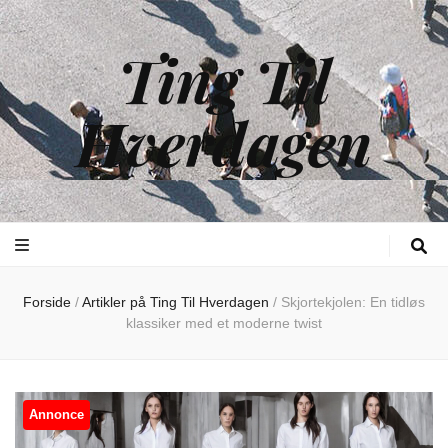
Ting Til
Hverdagen
Forside
/
Artikler på Ting Til Hverdagen
/
Skjortekjolen: En tidløs
klassiker med et moderne twist
Annonce