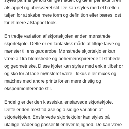
styles på mange forskellige måder, og de er perfekte til en
afslappet og ubesværet stil. De kan styles med et bælte i
taljen for at skabe mere form og definition eller bæres løst
for et mere afslappet look.
En tredje variation af skjortekjolen er den mønstrede
skjortekjole. Dette er en fantastisk måde at tilføje farve og
mønster til ens garderobe. Mønstrede skjortekjoler kan
være alt fra blomstrede og bohemeinspirerede til stribede
og geometriske. Disse kjoler kan styles med enkle tilbehør
og sko for at lade mønsteret være i fokus eller mixes og
matches med andre prints for en mere dristig og
eksperimenterende stil.
Endelig er der den klassiske, ensfarvede skjortekjole.
Dette er den mest tidløse og alsidige variation af
skjortekjolen. Ensfarvede skjortekjoler kan styles på
utallige måder og passer til enhver lejlighed. De kan være