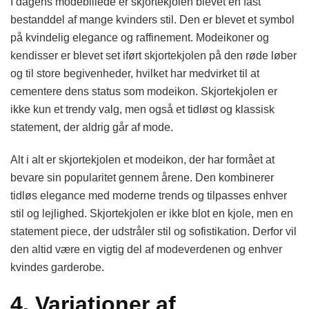
I dagens modebillede er skjortekjolen blevet en fast
bestanddel af mange kvinders stil. Den er blevet et symbol
på kvindelig elegance og raffinement. Modeikoner og
kendisser er blevet set iført skjortekjolen på den røde løber
og til store begivenheder, hvilket har medvirket til at
cementere dens status som modeikon. Skjortekjolen er
ikke kun et trendy valg, men også et tidløst og klassisk
statement, der aldrig går af mode.
Alt i alt er skjortekjolen et modeikon, der har formået at
bevare sin popularitet gennem årene. Den kombinerer
tidløs elegance med moderne trends og tilpasses enhver
stil og lejlighed. Skjortekjolen er ikke blot en kjole, men en
statement piece, der udstråler stil og sofistikation. Derfor vil
den altid være en vigtig del af modeverdenen og enhver
kvindes garderobe.
4. Variationer af