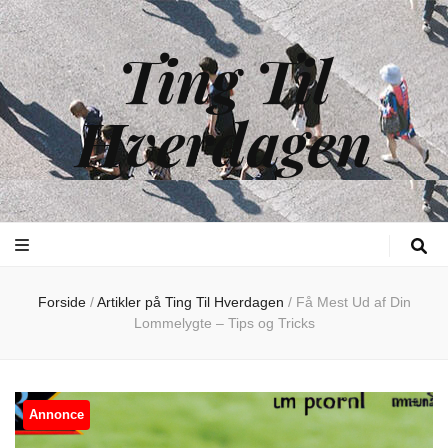
Ting Til
Hverdagen
Forside
/
Artikler på Ting Til Hverdagen
/
Få Mest Ud af Din
Lommelygte – Tips og Tricks
Annonce