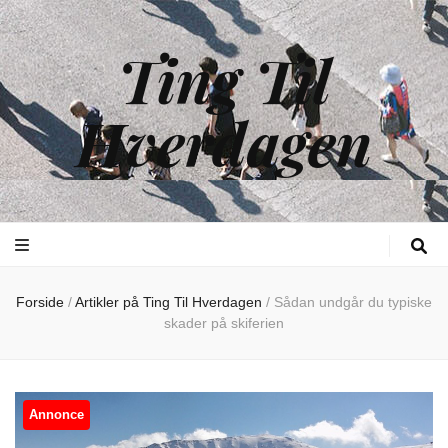
Ting Til
Hverdagen
Forside
/
Artikler på Ting Til Hverdagen
/
Sådan undgår du typiske
skader på skiferien
Annonce