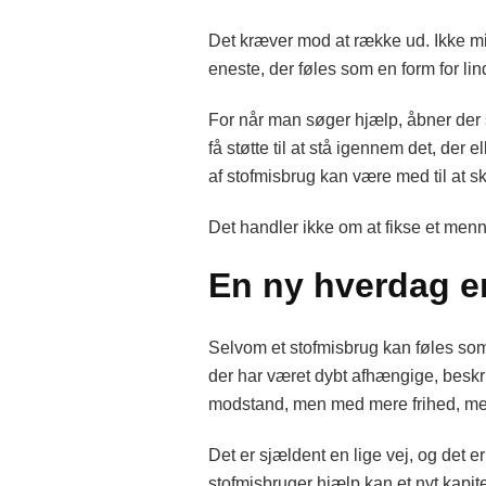
Det kræver mod at række ud. Ikke min
eneste, der føles som en form for lin
For når man søger hjælp, åbner der s
få støtte til at stå igennem det, der
af stofmisbrug kan være med til at 
Det handler ikke om at fikse et menne
En ny hverdag e
Selvom et stofmisbrug kan føles som n
der har været dybt afhængige, beskr
modstand, men med mere frihed, me
Det er sjældent en lige vej, og det er
stofmisbruger hjælp kan et nyt kapi