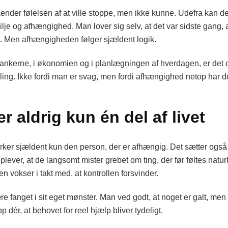
er følelsen af at ville stoppe, men ikke kunne. Udefra kan det
ilje og afhængighed. Man lover sig selv, at det var sidste gang, 
t. Men afhængigheden følger sjældent logik.
 tankerne, i økonomien og i planlægningen af hverdagen, er det of
ing. Ikke fordi man er svag, men fordi afhængighed netop har d
 aldrig kun én del af livet
er sjældent kun den person, der er afhængig. Det sætter også sp
lever, at de langsomt mister grebet om ting, der før føltes naturl
en vokser i takt med, at kontrollen forsvinder.
være fanget i sit eget mønster. Man ved godt, at noget er galt, m
 dér, at behovet for reel hjælp bliver tydeligt.