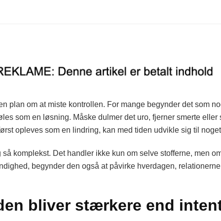
 en plan om at miste kontrollen. For mange begynder det som n
 føles som en løsning. Måske dulmer det uro, fjerner smerte eller
 først opleves som en lindring, kan med tiden udvikle sig til noget
g så komplekst. Det handler ikke kun om selve stofferne, men om d
ndighed, begynder den også at påvirke hverdagen, relationerne o
en bliver stærkere end inten