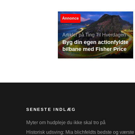
Annonce
Artikler på Ting Til Hverdagen
Byg din egen actionfyldte
bilbane med Fisher Price
SENESTE INDLÆG
Myter om hudpleje du ikke skal tro på
Historisk udsving: Mia blichfeldts bedste og værste