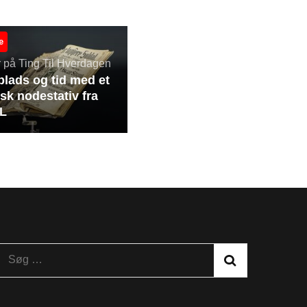
e
er på Ting Til Hverdagen
plads og tid med et
isk nodestativ fra
XL
Søg
efter: