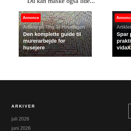
Du kan måske også lide...
Annonce
Annonc
Artikler på Ting Til Hverdagen
Artikl
Den komplette guide til
Spar 
murerarbejde for
prakt
husejere
vida
ARKIVER
juli 2026
juni 2026