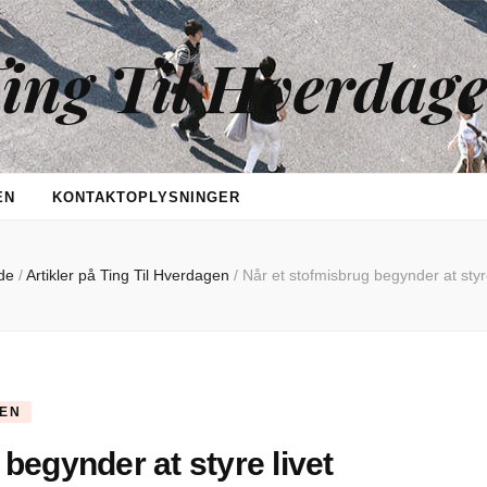
ing Til Hverdag
EN
KONTAKTOPLYSNINGER
de
/
Artikler på Ting Til Hverdagen
/
Når et stofmisbrug begynder at styre
GEN
begynder at styre livet