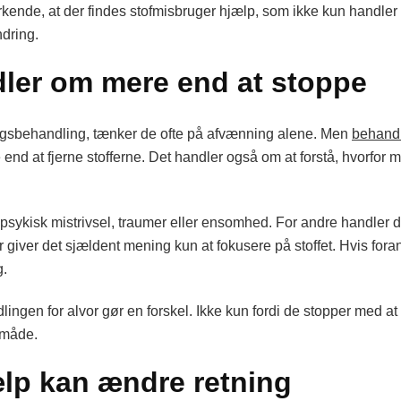
rkende, at der findes stofmisbruger hjælp, som ikke kun handler
ndring.
ler om mere end at stoppe
rugsbehandling, tænker de ofte på afvænning alene. Men
behandl
nd at fjerne stofferne. Det handler også om at forstå, hvorfor 
l psykisk mistrivsel, traumer eller ensomhed. For andre handler det
for giver det sjældent mening kun at fokusere på stoffet. Hvis fo
g.
ingen for alvor gør en forskel. Ikke kun fordi de stopper med at 
 måde.
ælp kan ændre retning