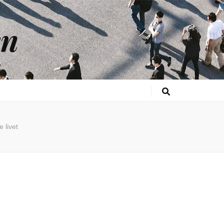
en
 livet