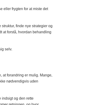
ller frygten for at miste det
truktur, finde nye strategier og
ldt at forstå, hvordan behandling
ig selv.
e, at forandring er mulig. Mange,
 Ikke nødvendigvis uden
e indsigt og den rette
mmer retningen, og hvor