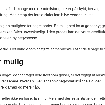
dst fordi mange med et stofmisbrug bærer på skyld, benægtelse e
dring. Men netop dét første skridt kan blive vendepunktet.
ig en mulighed for noget andet. En mulighed for at genopbygge s
 ellers kan føles uoverskueligt. I den proces kan det være værdifu
skabe en ny begyndelse.
ske. Det handler om at støtte et menneske i at finde tilbage til s
r mulig
oget, der har taget hele livet som gidsel, er det vigtigt at husk
iver senere, hvordan livet langsomt begynder at åbne sig igen.
re klarhed og mere håb.
 heller ikke en hurtig løsning. Men med den rette støtte, den rett
tel begynde. Et kapitel, hvor afhængigheden ikke længere beste