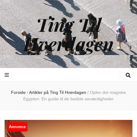
Ting Til
Hverdagen
Forside
/
Artikler på Ting Til Hverdagen
/
Oplev det magiske
Egypten: En guide til de bedste seværdigheder
Annonce