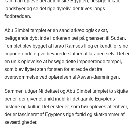
kan man opleve det autentiske Egypten, besøge lokale
landsbyer og se det rige dyreliv, der trives langs
flodbredden.
Abu Simbel templet er en sand arkæologisk skat,
beliggende dybt inde i ørkenen tæt på grænsen til Sudan.
Templet blev bygget af farao Ramses II og er kendt for sine
imponerende og velbevarede statuer af faraoen selv. Det er
en unik oplevelse at besøge dette imponerende tempel,
som blev flyttet sten for sten for at redde det fra
oversvømmelse ved opførelsen af Aswan-dæmningen.
Sammen udgør Nildeltaet og Abu Simbel templet to skjulte
perler, der giver et unikt indblik i det gamle Egyptens
historie og kultur. Det er steder, som bør opleves af enhver,
der er fascineret af Egyptens rige fortid og skatkammer af
seværdigheder.