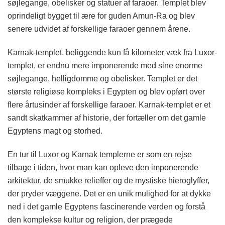
søjlegange, obelisker og statuer af faraoer. Templet blev
oprindeligt bygget til ære for guden Amun-Ra og blev
senere udvidet af forskellige faraoer gennem årene.
Karnak-templet, beliggende kun få kilometer væk fra Luxor-
templet, er endnu mere imponerende med sine enorme
søjlegange, helligdomme og obelisker. Templet er det
største religiøse kompleks i Egypten og blev opført over
flere årtusinder af forskellige faraoer. Karnak-templet er et
sandt skatkammer af historie, der fortæller om det gamle
Egyptens magt og storhed.
En tur til Luxor og Karnak templerne er som en rejse
tilbage i tiden, hvor man kan opleve den imponerende
arkitektur, de smukke relieffer og de mystiske hieroglyffer,
der pryder væggene. Det er en unik mulighed for at dykke
ned i det gamle Egyptens fascinerende verden og forstå
den komplekse kultur og religion, der prægede