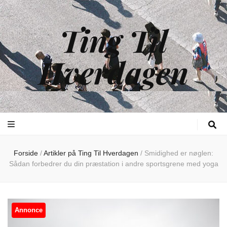
Ting Til
Hverdagen
Forside
/
Artikler på Ting Til Hverdagen
/
Smidighed er nøglen:
Sådan forbedrer du din præstation i andre sportsgrene med yoga
Annonce