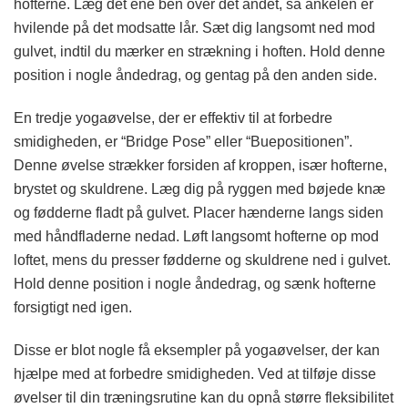
hofterne. Læg det ene ben over det andet, så ankelen er
hvilende på det modsatte lår. Sæt dig langsomt ned mod
gulvet, indtil du mærker en strækning i hoften. Hold denne
position i nogle åndedrag, og gentag på den anden side.
En tredje yogaøvelse, der er effektiv til at forbedre
smidigheden, er “Bridge Pose” eller “Buepositionen”.
Denne øvelse strækker forsiden af kroppen, især hofterne,
brystet og skuldrene. Læg dig på ryggen med bøjede knæ
og fødderne fladt på gulvet. Placer hænderne langs siden
med håndfladerne nedad. Løft langsomt hofterne op mod
loftet, mens du presser fødderne og skuldrene ned i gulvet.
Hold denne position i nogle åndedrag, og sænk hofterne
forsigtigt ned igen.
Disse er blot nogle få eksempler på yogaøvelser, der kan
hjælpe med at forbedre smidigheden. Ved at tilføje disse
øvelser til din træningsrutine kan du opnå større fleksibilitet